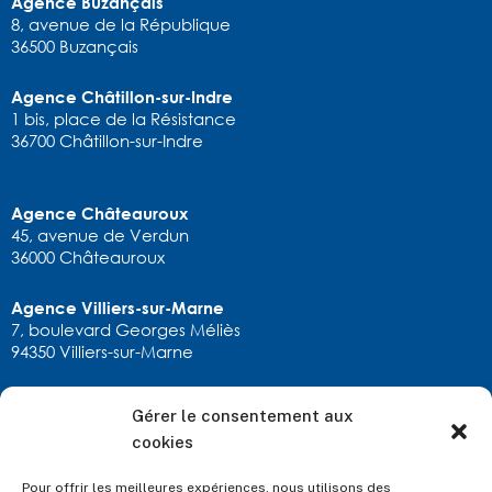
Agence Buzançais
8, avenue de la République
36500 Buzançais
Agence Châtillon-sur-Indre
1 bis, place de la Résistance
36700 Châtillon-sur-Indre
Agence Châteauroux
45, avenue de Verdun
36000 Châteauroux
Agence Villiers-sur-Marne
7, boulevard Georges Méliès
94350 Villiers-sur-Marne
Gérer le consentement aux
RESTONS EN CONTACT
cookies
calexandre.chatx@allianz.fr
02 54 22 90 11
Pour offrir les meilleures expériences, nous utilisons des