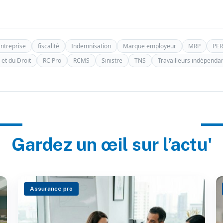
ntreprise
fiscalité
Indemnisation
Marque employeur
MRP
PER
 et du Droit
RC Pro
RCMS
Sinistre
TNS
Travailleurs indépenda
Gardez un œil sur l’actu'
Assurance pro