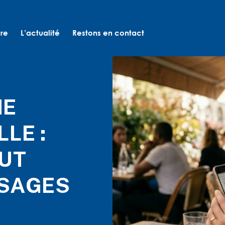
ure
L’actualité
Restons en contact
IE
LE :
AUT
USAGES