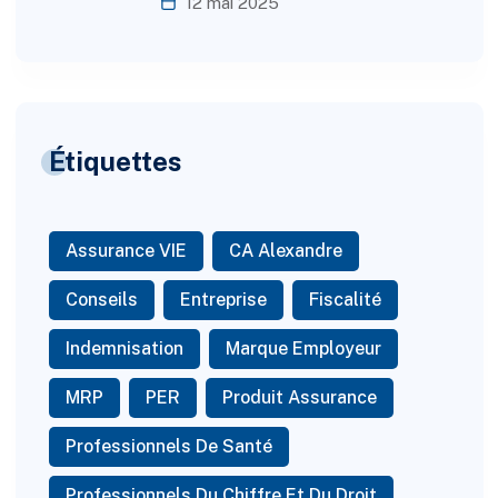
12 mai 2025
Étiquettes
Assurance VIE
CA Alexandre
Conseils
Entreprise
Fiscalité
Indemnisation
Marque Employeur
MRP
PER
Produit Assurance
Professionnels De Santé
Professionnels Du Chiffre Et Du Droit