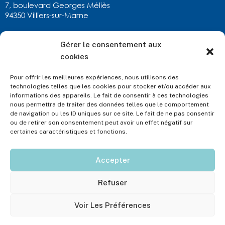
7, boulevard Georges Méliès
94350 Villiers-sur-Marne
Gérer le consentement aux
RESTONS EN CONTACT
cookies
calexandre.chatx@allianz.fr
02 54 22 90 11
Pour offrir les meilleures expériences, nous utilisons des
ou via
notre formulaire
technologies telles que les cookies pour stocker et/ou accéder aux
informations des appareils. Le fait de consentir à ces technologies
nous permettra de traiter des données telles que le comportement
de navigation ou les ID uniques sur ce site. Le fait de ne pas consentir
ou de retirer son consentement peut avoir un effet négatif sur
certaines caractéristiques et fonctions.
Accepter
CA Alexandre – Allianz © 2024 | Toute reproduction, même partielle, est strictement
interdite
Raison sociale : Christine et Audrey Alexandre EI – Numéro d’inscription au RCS : SIRET
Refuser
N° 951121573 – Adresse de l’établissement principal : 45, avenue de Verdun 36000
Châteauroux
Voir Les Préférences
Nom et l’adresse de l’autorité qui a délivré l’autorisation d’exercice : Autorité de
Contrôle Prudentiel et de Résolution : 4 place de Budapest – CS 92459 – 75436 Paris
Cedex 09