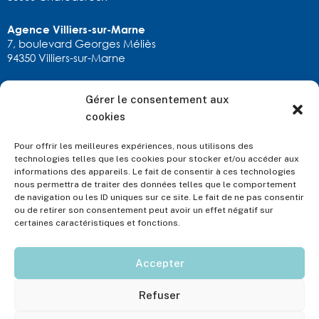
Agence Villiers-sur-Marne
7, boulevard Georges Méliès
94350 Villiers-sur-Marne
Gérer le consentement aux
RESTONS EN CONTACT
cookies
calexandre.chatx@allianz.fr
02 54 22 90 11
Pour offrir les meilleures expériences, nous utilisons des
ou via
notre formulaire
technologies telles que les cookies pour stocker et/ou accéder aux
informations des appareils. Le fait de consentir à ces technologies
nous permettra de traiter des données telles que le comportement
de navigation ou les ID uniques sur ce site. Le fait de ne pas consentir
ou de retirer son consentement peut avoir un effet négatif sur
certaines caractéristiques et fonctions.
Accepter
CA Alexandre – Allianz © 2024 | Toute reproduction, même partielle, est strictement
interdite
Raison sociale : Christine et Audrey Alexandre EI – Numéro d’inscription au RCS : SIRET
Refuser
N° 951121573 – Adresse de l’établissement principal : 45, avenue de Verdun 36000
Châteauroux