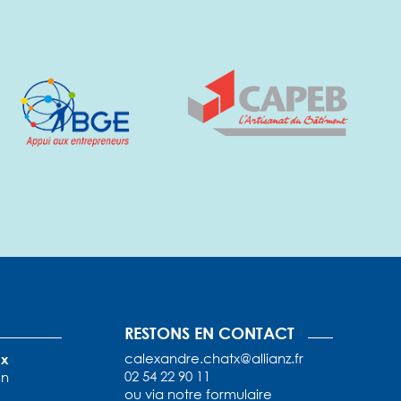
RESTONS EN CONTACT
calexandre.chatx@allianz.fr
x
02 54 22 90 11
un
ou via
notre formulaire