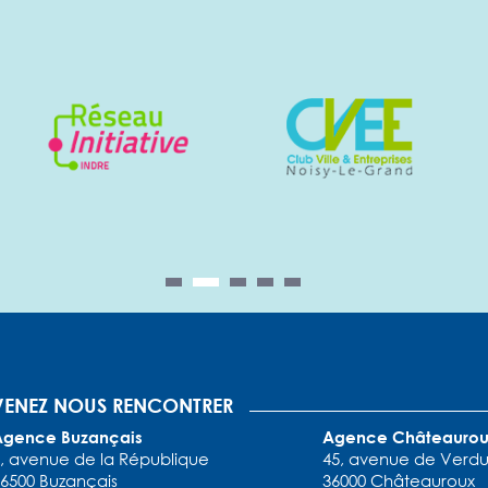
1
2
3
4
5
VENEZ NOUS RENCONTRER
Agence Buzançais
Agence Châteaurou
, avenue de la République
45, avenue de Verd
6500 Buzançais
36000 Châteauroux