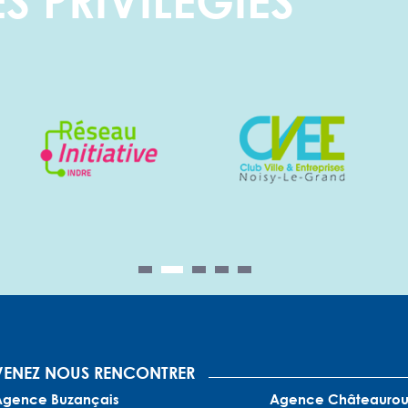
S PRIVILÉGIÉS
1
2
3
4
5
VENEZ NOUS RENCONTRER
Agence Buzançais
Agence Châteaurou